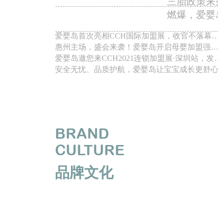
三胎政策来
燃爆，爱婴
爱婴岛首次亮相CCH国际加盟展，收官不落幕
精彩仍继续...
惠州主场，盛会来袭！爱婴岛开启母婴加盟强
擎！
爱婴岛邀您来CCH2021连锁加盟展·深圳站，发
母婴红利！
安全无忧、品质护航，爱婴岛让宝宝成长更舒
BRAND
CULTURE
品牌文化