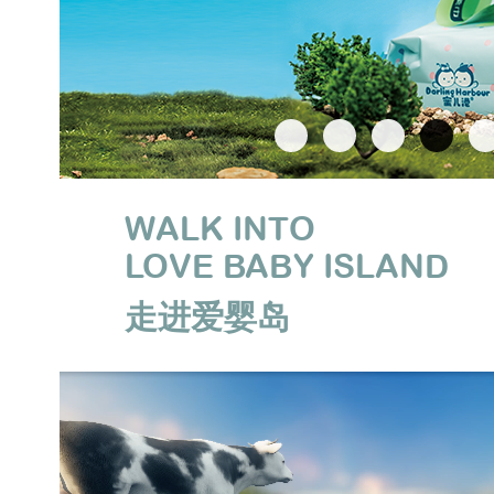
WALK INTO
LOVE BABY ISLAND
走进爱婴岛