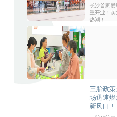
长沙首家爱婴
重开业！实
热潮！
三胎政策
场迅速燃
新风口！