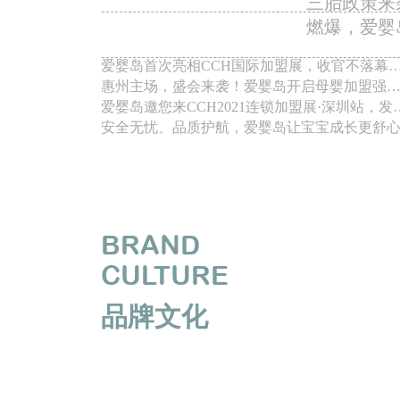
三胎政策来
燃爆，爱婴
爱婴岛首次亮相CCH国际加盟展，收官不落幕
精彩仍继续...
惠州主场，盛会来袭！爱婴岛开启母婴加盟强
擎！
爱婴岛邀您来CCH2021连锁加盟展·深圳站，发
母婴红利！
安全无忧、品质护航，爱婴岛让宝宝成长更舒
BRAND
CULTURE
品牌文化