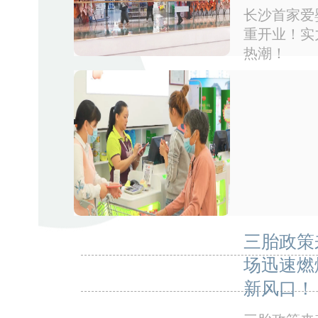
长沙首家爱婴
重开业！实
热潮！
三胎政策
场迅速燃
新风口！