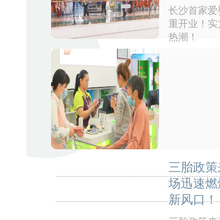
长沙首家爱婴
重开业！实
热潮！
三胎政策
场迅速燃
新风口！