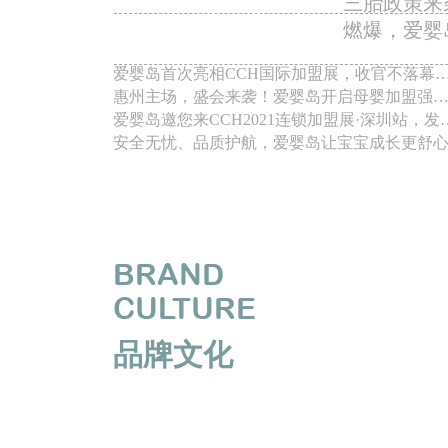
三胎政策来
燃爆，爱婴
爱婴岛首次亮相CCH国际加盟展，收官不落幕
精彩仍继续...
惠州主场，盛会来袭！爱婴岛开启母婴加盟强
擎！
爱婴岛邀您来CCH2021连锁加盟展·深圳站，发
母婴红利！
安全无忧、品质护航，爱婴岛让宝宝成长更舒
BRAND
CULTURE
品牌文化