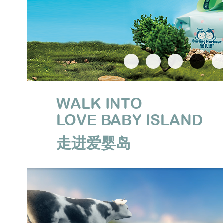
WALK INTO
LOVE BABY ISLAND
走进爱婴岛