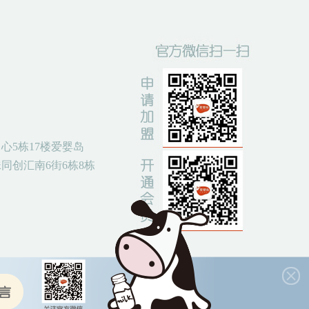
心5栋17楼爱婴岛
同创汇南6街6栋8栋